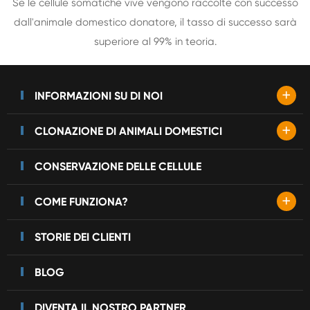
Se le cellule somatiche vive vengono raccolte con successo
dall'animale domestico donatore, il tasso di successo sarà
superiore al 99% in teoria.
+
INFORMAZIONI SU DI NOI
+
CLONAZIONE DI ANIMALI DOMESTICI
CONSERVAZIONE DELLE CELLULE
+
COME FUNZIONA?
STORIE DEI CLIENTI
BLOG
DIVENTA IL NOSTRO PARTNER