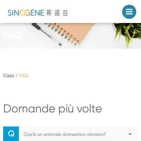
FAQ
Casa
FAQ
Domande più volte
Q
Cos'è un animale domestico clonato?