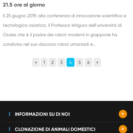
21.5 ore al giorno
Il 25 giugno 2019, alla conferenza di innovazione scientifica e
tecnologica asiatica, il Professor Ishiguro dell'università di
Osaka che è il padre dei robot moderni in giappone ha
condiviso nel suo discorso robot umanoidi e...
«
1
2
3
4
5
6
»
+
INFORMAZIONI SU DI NOI
+
CLONAZIONE DI ANIMALI DOMESTICI